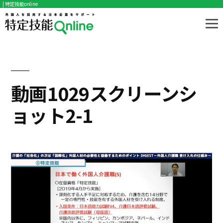
| 特定技能online
コ
ン
テ
ン
ツ
動画1029スクリーンシ
へ
ョット2-1
ス
キ
ッ
プ