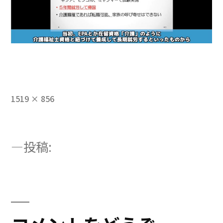
フ
1519 × 856
ル
サ
イ
投
投稿:
ズ
動画1029スクリーンショット2-1
稿
ナ
ビ