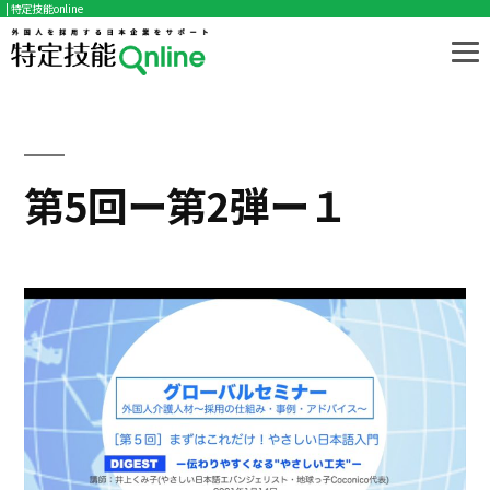
| 特定技能online
コ
ン
テ
ン
ツ
第5回ー第2弾ー１
へ
ス
キ
ッ
プ