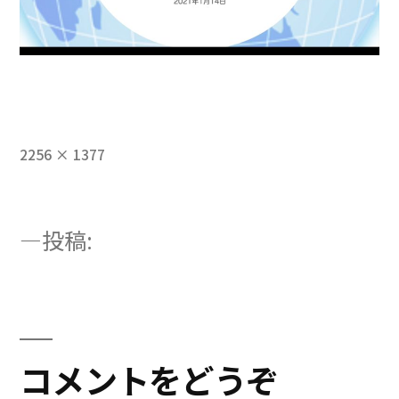
フ
2256 × 1377
ル
サ
イ
投
投稿:
ズ
第5回ー第2弾ー１
稿
ナ
ビ
コメントをどうぞ