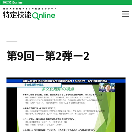
| 特定技能online
コ
ン
テ
ン
ツ
第9回－第2弾ー2
へ
ス
キ
ッ
プ