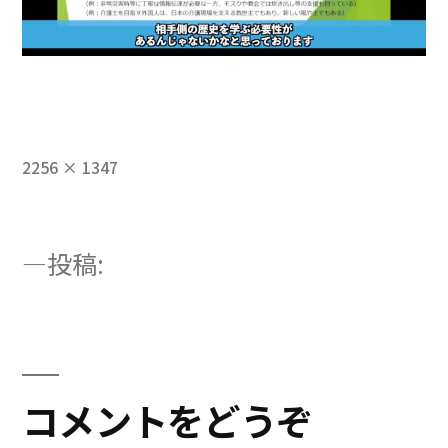
フ
2256 × 1347
ル
サ
イ
投
投稿:
ズ
第9回－第2弾ー2
稿
ナ
ビ
コメントをどうぞ
ゲ