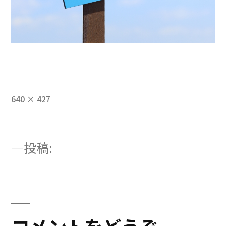
フ
640 × 427
ル
サ
イ
投
投稿:
ズ
2928025_s
稿
ナ
ビ