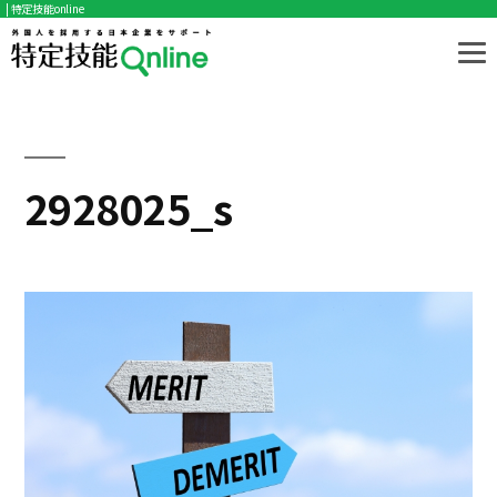
| 特定技能online
コ
ン
テ
ン
ツ
2928025_s
へ
ス
キ
ッ
プ