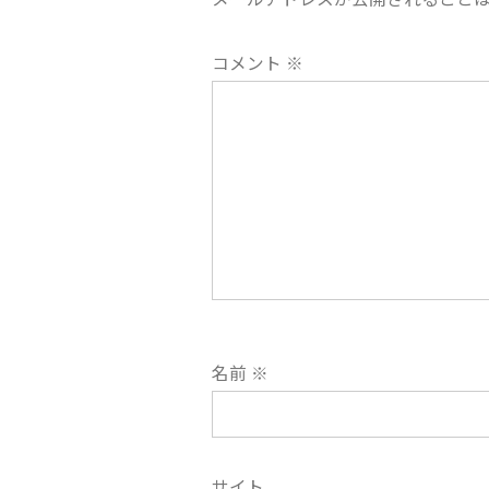
ー
コメント
※
シ
ョ
ン
名前
※
サイト