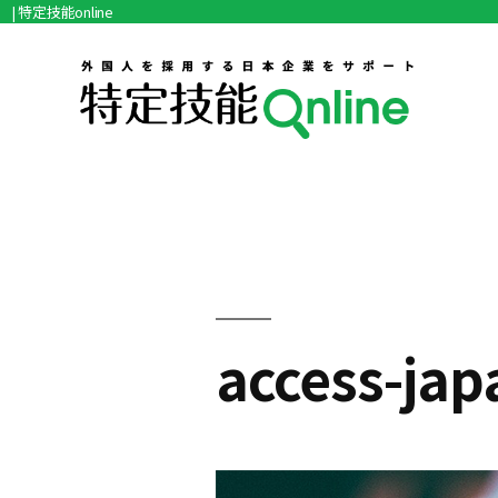
| 特定技能online
コ
ン
テ
ン
ツ
へ
ス
キ
access-jap
ッ
プ