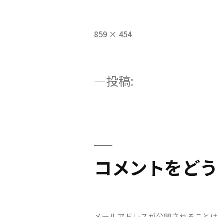
フ
859 × 454
ル
サ
イ
投
投稿:
ズ
access-japan02-1
稿
ナ
コメントをど
ビ
ゲ
メールアドレスが公開されること