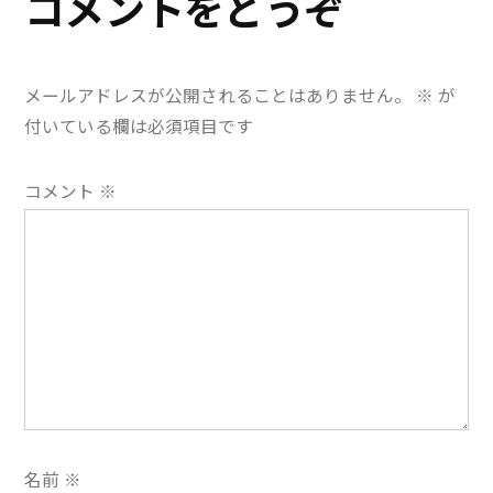
コメントをどうぞ
ゲ
ー
メールアドレスが公開されることはありません。
※
が
シ
付いている欄は必須項目です
ョ
コメント
※
ン
名前
※