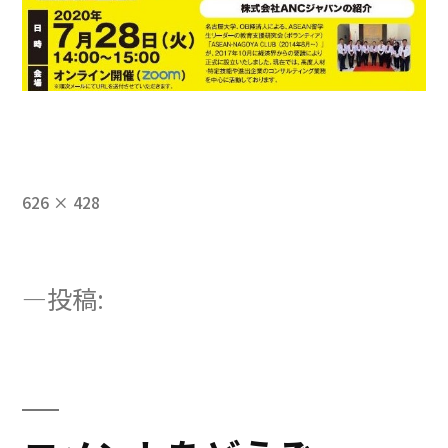
フ
626 × 428
ル
サ
イ
投
投稿:
ズ
ANCJapan-seminar-2
稿
ナ
ビ