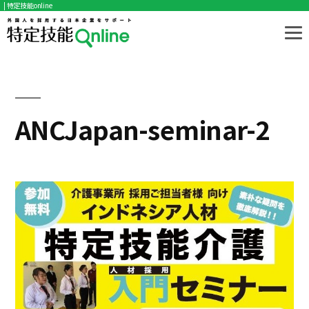
| 特定技能online
コ
ン
テ
ン
ツ
ANCJapan-seminar-2
へ
ス
キ
ッ
プ