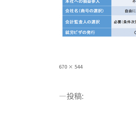
フ
670 × 544
ル
サ
イ
投
投稿:
ズ
c64bbf4ec219ee7a72
稿
e1466566104221
ナ