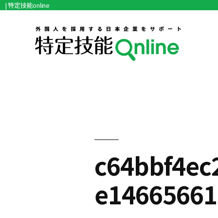
| 特定技能online
コ
ン
テ
ン
ツ
へ
ス
キ
c64bbf4ec
ッ
プ
e14665661