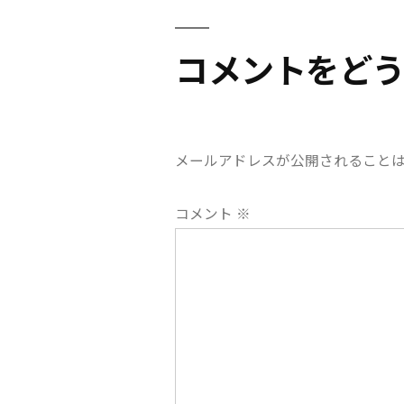
ビ
コメントをど
ゲ
ー
メールアドレスが公開されること
シ
コメント
※
ョ
ン