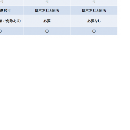
9a3b7dd0271ff1-