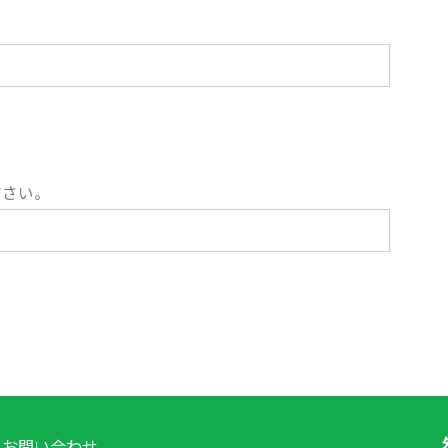
ださい。
お問い合わせ