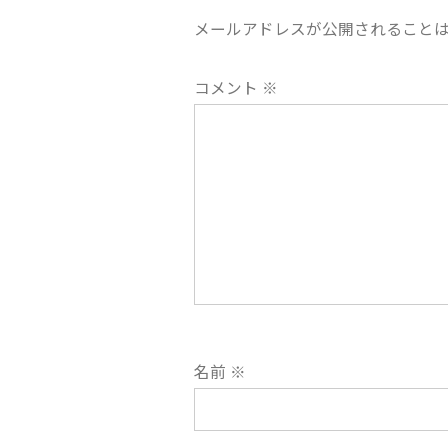
ー
メールアドレスが公開されること
シ
コメント
※
ョ
ン
名前
※