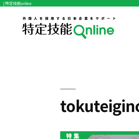
| 特定技能online
コ
ン
テ
ン
ツ
へ
ス
キ
tokuteigin
ッ
プ