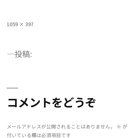
フ
1059 × 397
ル
サ
イ
投
投稿:
ズ
image-2
稿
ナ
ビ
コメントをどうぞ
ゲ
ー
メールアドレスが公開されることはありません。
※
が
シ
付いている欄は必須項目です