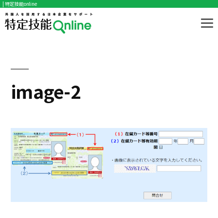
| 特定技能online
コ
ン
テ
ン
ツ
image-2
へ
ス
キ
ッ
プ