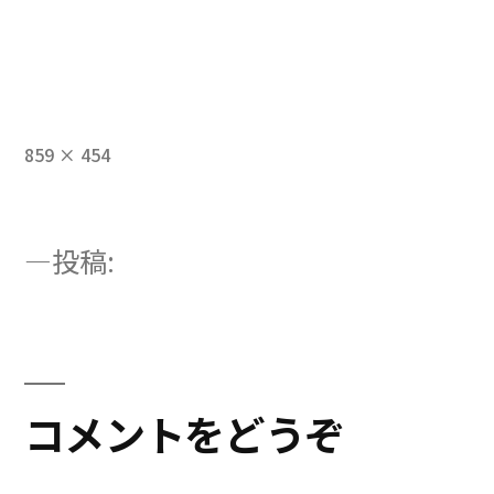
フ
859 × 454
ル
サ
イ
投
投稿:
ズ
LP飲食料品製造業
稿
ナ
ビ
コメントをどうぞ
ゲ