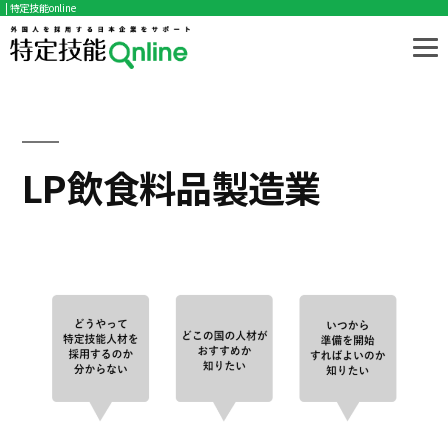
| 特定技能online
コ
ン
テ
ン
ツ
LP飲食料品製造業
へ
ス
キ
ッ
プ