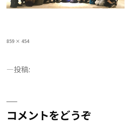
フ
859 × 454
ル
サ
イ
投
投稿:
ズ
medica-top
稿
ナ
ビ
コメントをどうぞ
ゲ