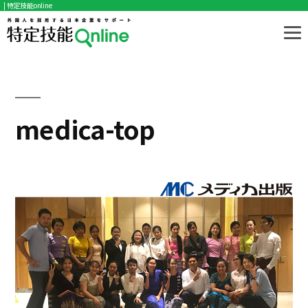
| 特定技能online
コ
ン
テ
ン
ツ
medica-top
へ
ス
キ
ッ
プ