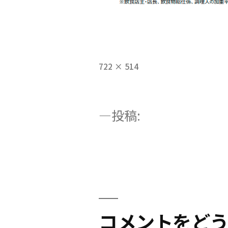
フ
722 × 514
ル
サ
イ
投
投稿:
ズ
特定技能「外食」｜外
稿
ステップ
ナ
ビ
コメントをど