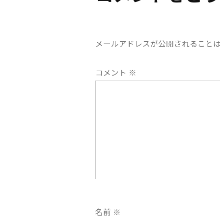
ゲ
ー
メールアドレスが公開されること
シ
コメント
※
ョ
ン
名前
※