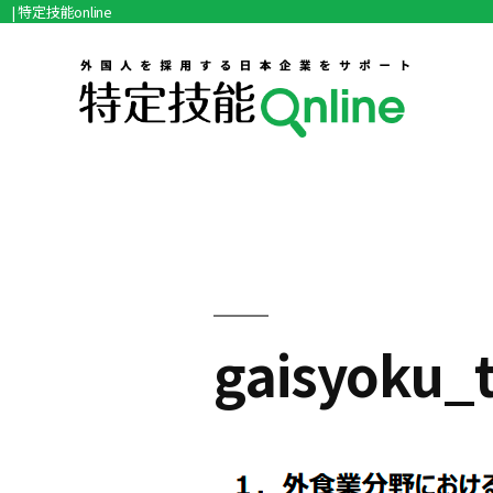
| 特定技能online
コ
ン
テ
ン
ツ
へ
ス
キ
gaisyoku_
ッ
プ