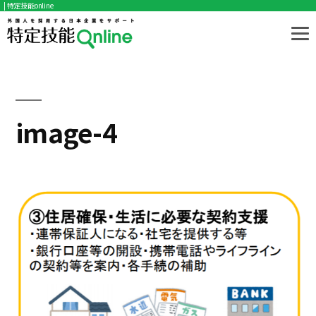
| 特定技能online
コ
ン
テ
ン
ツ
image-4
へ
ス
キ
ッ
プ