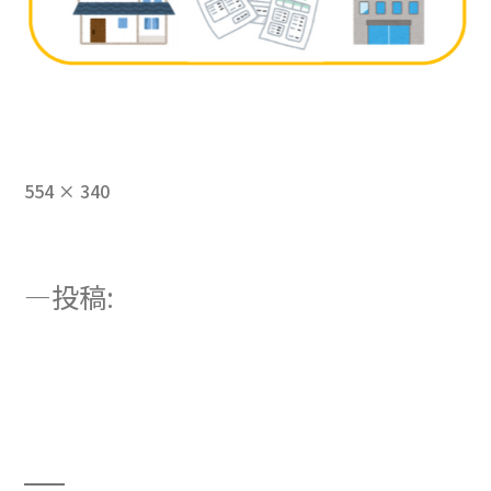
フ
554 × 340
ル
サ
イ
投
投稿:
ズ
「登録支援機関」とは？特定技能制
稿
度における登録支援機関の役割・選
ナ
び方、取得条件や注意
ビ